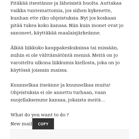
Pitäkää itsestänne ja läheisistä huolta. Auttakaa
vaikka tuntemattomia, jos siihen kykenette,
kunhan ette riko ohjeistuksia. Nyt jos koskaan
pitää tukea koko kansaa. Niin kuin monet ovat jo
sanoneet, käyttäkää maalaisjärkeänne.
Älkää liikkuko kauppakeskuksissa tai missään,
mihin ei ole välttämätöntä mennä. Meitä on jo
varoiteltu ulkona liikkumis kiellosta, joka on jo
käytössä joissain maissa.
Kuunnelkaa itseänne ja kuunnelkaa muita!
Ohjeistuksia ei ole annettu turhaan, vaan
suojellaksemme kansaa, jokaista meitä…
What do you want to do ?
New mail
COPY