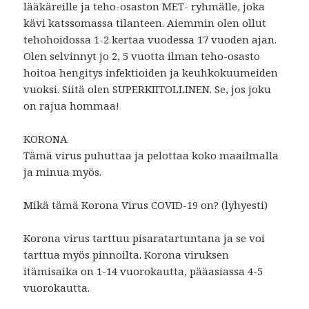
lääkäreille ja teho-osaston MET- ryhmälle, joka
kävi katssomassa tilanteen. Aiemmin olen ollut
tehohoidossa 1-2 kertaa vuodessa 17 vuoden ajan.
Olen selvinnyt jo 2, 5 vuotta ilman teho-osasto
hoitoa hengitys infektioiden ja keuhkokuumeiden
vuoksi. Siitä olen SUPERKIITOLLINEN. Se, jos joku
on rajua hommaa!
KORONA
Tämä virus puhuttaa ja pelottaa koko maailmalla
ja minua myös.
Mikä tämä Korona Virus COVID-19 on? (lyhyesti)
Korona virus tarttuu pisaratartuntana ja se voi
tarttua myös pinnoilta. Korona viruksen
itämisaika on 1-14 vuorokautta, pääasiassa 4-5
vuorokautta.