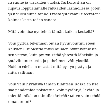
itsemme ja vieraiden vuoksi. Tarkoitushan on
lupaus loppuelämälle rakkaiden läsnäollessa, joten
yksi vuosi sinne tänne. Erästä ystävääni siteeraten:
kolmas kerta toden sanoo!
Mitä voin itse nyt tehdä tämän kaiken keskellä?
Voin pyrkiä tekemään oman hyvinvointini eteen
kaikkeni. Huolehtia myös muiden hyvinvoinnista
sen verran, kuin pystyn. Pitää yhteyttä läheisiin ja
ystäviin internetin ja puhelimen välityksellä.
Hoidan edelleen ne asiat mitä pystyn pystyn ja
mitä sallitaan.
Voin vain hyväksyä tämän tilanteen, koska en itse
saa pandemiaa poistettua. Voin pysähtyä, levätä ja
miettiä mikä on minulle tärkeää? Miten voin tehdä
oman osani?