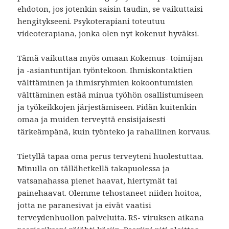
ehdoton, jos jotenkin saisin taudin, se vaikuttaisi
hengitykseeni. Psykoterapiani toteutuu
videoterapiana, jonka olen nyt kokenut hyväksi.
Tämä vaikuttaa myös omaan Kokemus- toimijan
ja -asiantuntijan työntekoon. Ihmiskontaktien
välttäminen ja ihmisryhmien kokoontumisien
välttäminen estää minua työhön osallistumiseen
ja työkeikkojen järjestämiseen. Pidän kuitenkin
omaa ja muiden terveyttä ensisijaisesti
tärkeämpänä, kuin työnteko ja rahallinen korvaus.
Tietyllä tapaa oma perus terveyteni huolestuttaa.
Minulla on tällähetkellä takapuolessa ja
vatsanahassa pienet haavat, hiertymät tai
painehaavat. Olemme tehostaneet niiden hoitoa,
jotta ne paranesivat ja eivät vaatisi
terveydenhuollon palveluita. RS- viruksen aikana