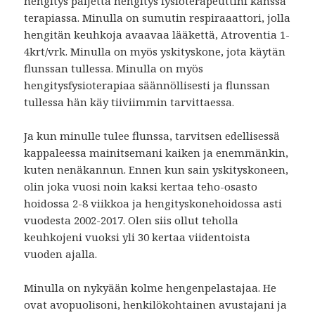
hengitys paljetta hengitys fysioterapeuttini kanssa
terapiassa. Minulla on sumutin respiraaattori, jolla
hengitän keuhkoja avaavaa lääkettä, Atroventia 1-
4krt/vrk. Minulla on myös yskityskone, jota käytän
flunssan tullessa. Minulla on myös
hengitysfysioterapiaa säännöllisesti ja flunssan
tullessa hän käy tiiviimmin tarvittaessa.
Ja kun minulle tulee flunssa, tarvitsen edellisessä
kappaleessa mainitsemani kaiken ja enemmänkin,
kuten nenäkannun. Ennen kun sain yskityskoneen,
olin joka vuosi noin kaksi kertaa teho-osasto
hoidossa 2-8 viikkoa ja hengityskonehoidossa asti
vuodesta 2002-2017. Olen siis ollut teholla
keuhkojeni vuoksi yli 30 kertaa viidentoista
vuoden ajalla.
Minulla on nykyään kolme hengenpelastajaa. He
ovat avopuolisoni, henkilökohtainen avustajani ja