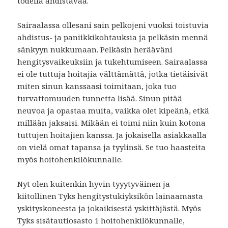
todella ahdistavaa.
Sairaalassa ollesani sain pelkojeni vuoksi toistuvia
ahdistus- ja paniikkikohtauksia ja pelkäsin mennä
sänkyyn nukkumaan. Pelkäsin herääväni
hengitysvaikeuksiin ja tukehtumiseen. Sairaalassa
ei ole tuttuja hoitajia välttämättä, jotka tietäisivät
miten sinun kanssaasi toimitaan, joka tuo
turvattomuuden tunnetta lisää. Sinun pitää
neuvoa ja opastaa muita, vaikka olet kipeänä, etkä
millään jaksaisi. Mikään ei toimi niin kuin kotona
tuttujen hoitajien kanssa. Ja jokaisella asiakkaalla
on vielä omat tapansa ja tyylinsä. Se tuo haasteita
myös hoitohenkilökunnalle.
Nyt olen kuitenkin hyvin tyyytyväinen ja
kiitollinen Tyks hengitystukiyksikön lainaamasta
yskityskoneesta ja jokaikisestä yskittäjästä. Myös
Tyks sisätautiosasto 1 hoitohenkilökunnalle,