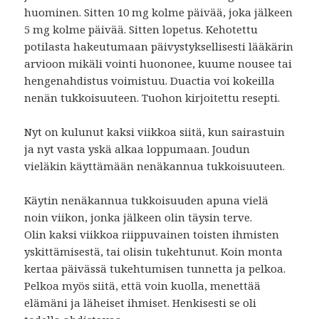
huominen. Sitten 10 mg kolme päivää, joka jälkeen
5 mg kolme päivää. Sitten lopetus. Kehotettu
potilasta hakeutumaan päivystyksellisesti lääkärin
arvioon mikäli vointi huononee, kuume nousee tai
hengenahdistus voimistuu. Duactia voi kokeilla
nenän tukkoisuuteen. Tuohon kirjoitettu resepti.
Nyt on kulunut kaksi viikkoa siitä, kun sairastuin
ja nyt vasta yskä alkaa loppumaan. Joudun
vieläkin käyttämään nenäkannua tukkoisuuteen.
Käytin nenäkannua tukkoisuuden apuna vielä
noin viikon, jonka jälkeen olin täysin terve.
Olin kaksi viikkoa riippuvainen toisten ihmisten
yskittämisestä, tai olisin tukehtunut. Koin monta
kertaa päivässä tukehtumisen tunnetta ja pelkoa.
Pelkoa myös siitä, että voin kuolla, menettää
elämäni ja läheiset ihmiset. Henkisesti se oli