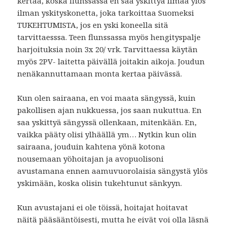
kertaa, koska flunssassa en saa yskittyä limaa ylös
ilman yskityskonetta, joka tarkoittaa Suomeksi
TUKEHTUMISTA, jos en yski koneella sitä
tarvittaesssa. Teen flunssassa myös hengityspalje
harjoituksia noin 3x 20/ vrk. Tarvittaessa käytän
myös 2PV- laitetta päivällä joitakin aikoja. Joudun
nenäkannuttamaan monta kertaa päivässä.
Kun olen sairaana, en voi maata sängyssä, kuin
pakollisen ajan nukkuessa, jos saan nukuttua. En
saa yskittyä sängyssä ollenkaan, mitenkään. En,
vaikka pääty olisi ylhäällä ym… Nytkin kun olin
sairaana, jouduin kahtena yönä kotona
nousemaan yöhoitajan ja avopuolisoni
avustamana ennen aamuvuorolaisia sängystä ylös
yskimään, koska olisin tukehtunut sänkyyn.
Kun avustajani ei ole töissä, hoitajat hoitavat
näitä pääsääntöisesti, mutta he eivät voi olla läsnä