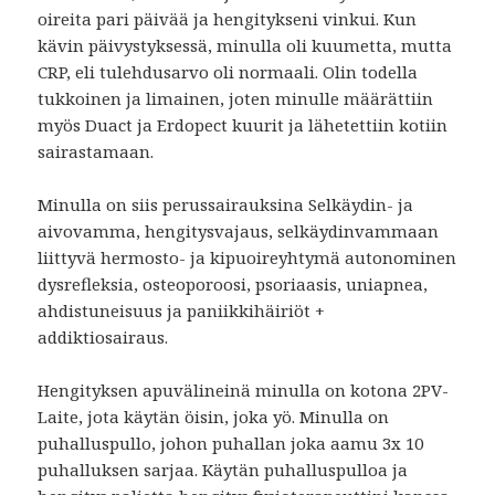
oireita pari päivää ja hengitykseni vinkui. Kun
kävin päivystyksessä, minulla oli kuumetta, mutta
CRP, eli tulehdusarvo oli normaali. Olin todella
tukkoinen ja limainen, joten minulle määrättiin
myös Duact ja Erdopect kuurit ja lähetettiin kotiin
sairastamaan.
Minulla on siis perussairauksina Selkäydin- ja
aivovamma, hengitysvajaus, selkäydinvammaan
liittyvä hermosto- ja kipuoireyhtymä autonominen
dysrefleksia, osteoporoosi, psoriaasis, uniapnea,
ahdistuneisuus ja paniikkihäiriöt +
addiktiosairaus.
Hengityksen apuvälineinä minulla on kotona 2PV-
Laite, jota käytän öisin, joka yö. Minulla on
puhalluspullo, johon puhallan joka aamu 3x 10
puhalluksen sarjaa. Käytän puhalluspulloa ja