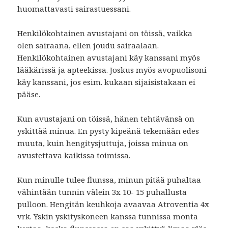
huomattavasti sairastuessani.
Henkilökohtainen avustajani on töissä, vaikka
olen sairaana, ellen joudu sairaalaan.
Henkilökohtainen avustajani käy kanssani myös
lääkärissä ja apteekissa. Joskus myös avopuolisoni
käy kanssani, jos esim. kukaan sijaisistakaan ei
pääse.
Kun avustajani on töissä, hänen tehtävänsä on
yskittää minua. En pysty kipeänä tekemään edes
muuta, kuin hengitysjuttuja, joissa minua on
avustettava kaikissa toimissa.
Kun minulle tulee flunssa, minun pitää puhaltaa
vähintään tunnin välein 3x 10- 15 puhallusta
pulloon. Hengitän keuhkoja avaavaa Atroventia 4x
vrk. Yskin yskityskoneen kanssa tunnissa monta