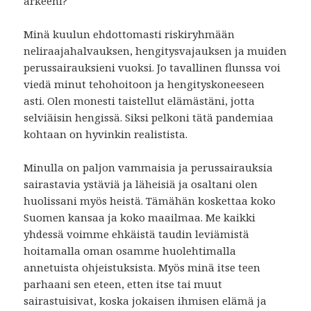
arkeeni?
Minä kuulun ehdottomasti riskiryhmään
neliraajahalvauksen, hengitysvajauksen ja muiden
perussairauksieni vuoksi. Jo tavallinen flunssa voi
viedä minut tehohoitoon ja hengityskoneeseen
asti. Olen monesti taistellut elämästäni, jotta
selviäisin hengissä. Siksi pelkoni tätä pandemiaa
kohtaan on hyvinkin realistista.
Minulla on paljon vammaisia ja perussairauksia
sairastavia ystäviä ja läheisiä ja osaltani olen
huolissani myös heistä. Tämähän koskettaa koko
Suomen kansaa ja koko maailmaa. Me kaikki
yhdessä voimme ehkäistä taudin leviämistä
hoitamalla oman osamme huolehtimalla
annetuista ohjeistuksista. Myös minä itse teen
parhaani sen eteen, etten itse tai muut
sairastuisivat, koska jokaisen ihmisen elämä ja