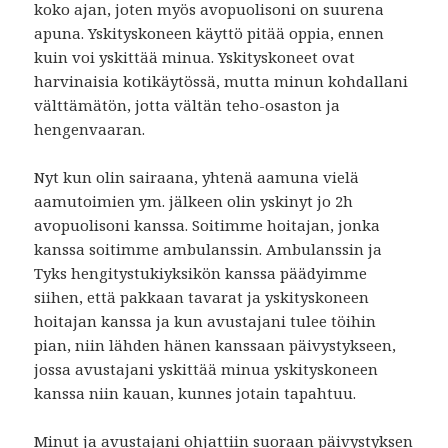
koko ajan, joten myös avopuolisoni on suurena
apuna. Yskityskoneen käyttö pitää oppia, ennen
kuin voi yskittää minua. Yskityskoneet ovat
harvinaisia kotikäytössä, mutta minun kohdallani
välttämätön, jotta vältän teho-osaston ja
hengenvaaran.
Nyt kun olin sairaana, yhtenä aamuna vielä
aamutoimien ym. jälkeen olin yskinyt jo 2h
avopuolisoni kanssa. Soitimme hoitajan, jonka
kanssa soitimme ambulanssin. Ambulanssin ja
Tyks hengitystukiyksikön kanssa päädyimme
siihen, että pakkaan tavarat ja yskityskoneen
hoitajan kanssa ja kun avustajani tulee töihin
pian, niin lähden hänen kanssaan päivystykseen,
jossa avustajani yskittää minua yskityskoneen
kanssa niin kauan, kunnes jotain tapahtuu.
Minut ja avustajani ohjattiin suoraan päivystyksen