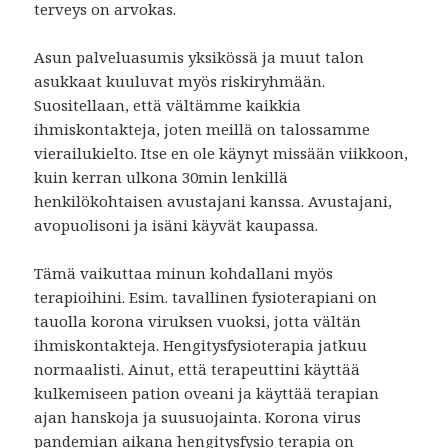
terveys on arvokas.
Asun palveluasumis yksikössä ja muut talon
asukkaat kuuluvat myös riskiryhmään.
Suositellaan, että vältämme kaikkia
ihmiskontakteja, joten meillä on talossamme
vierailukielto. Itse en ole käynyt missään viikkoon,
kuin kerran ulkona 30min lenkillä
henkilökohtaisen avustajani kanssa. Avustajani,
avopuolisoni ja isäni käyvät kaupassa.
Tämä vaikuttaa minun kohdallani myös
terapioihini. Esim. tavallinen fysioterapiani on
tauolla korona viruksen vuoksi, jotta vältän
ihmiskontakteja. Hengitysfysioterapia jatkuu
normaalisti. Ainut, että terapeuttini käyttää
kulkemiseen pation oveani ja käyttää terapian
ajan hanskoja ja suusuojainta. Korona virus
pandemian aikana hengitysfysio terapia on