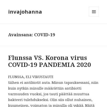
invajohanna
VALIKKO
JA
VIMPAIMET
Avainsana:
COVID-19
Flunssa VS. Korona virus
COVID-19 PANDEMIA 2020
FLUNSSA, ELI VIRUSTAUTI
Siihen ei antibiotit auta. Minun tapauksessani, niin
kuin nytkin minulle määrättiin antibiotti
varmuuden vuoksi, jos tauti päättää muuttua
bakteeri tulehdukseksi. Olin siis ollut nuhainen,
kuumeinen, voimaton ja minulla oli yskää. Näitä