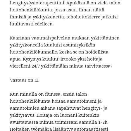
hengitysfysioterapeuttini. Apukäsinä on vielä talon
hoitohenkillökunta, jossa asun. Ilman näitä
ihmisiä ja yskityskonetta, tehohoitokierre jatkuisi
luultavasti edelleen.
Kaarinan vammaispalvelun mukaan yskittäminen
yskityskoneella kuuluisi asumisyksikön
hoitohenkilökunnalle, koska se on hoidollista
apua. Kysymys kuuluu: irtooko yksi hoitaja
vierelleni 24/7 yskittämään minua tarvittaessa?
Vastaus on EI.
Kun minulla on flunssa, ensin talon
hoitohenkilökunta hoitaa aamutoimeni ja
aamutoimien aikana tapahtuvat hengitys- ja
yskitysavut. Hoitaja on luonani kuitenkin
avustamassa minua toimissani aamulla 1-2h.
Hoitajien työmäärä lisääntyy automaattisesti