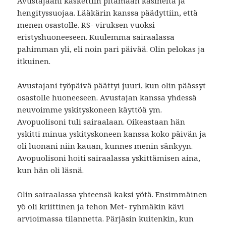
Avustajaani käskettiin pitämään käsineitä ja
hengityssuojaa. Lääkärin kanssa päädyttiin, että
menen osastolle. RS- viruksen vuoksi
eristyshuoneeseen. Kuulemma sairaalassa
pahimman yli, eli noin pari päivää. Olin pelokas ja
itkuinen.
Avustajani työpäivä päättyi juuri, kun olin päässyt
osastolle huoneeseen. Avustajan kanssa yhdessä
neuvoimme yskityskoneen käyttöä ym.
Avopuolisoni tuli sairaalaan. Oikeastaan hän
yskitti minua yskityskoneen kanssa koko päivän ja
oli luonani niin kauan, kunnes menin sänkyyn.
Avopuolisoni hoiti sairaalassa yskittämisen aina,
kun hän oli läsnä.
Olin sairaalassa yhteensä kaksi yötä. Ensimmäinen
yö oli kriittinen ja tehon Met- ryhmäkin kävi
arvioimassa tilannetta. Pärjäsin kuitenkin, kun