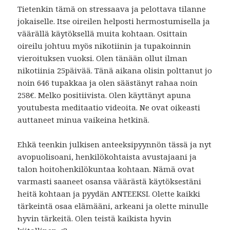
Tietenkin tämä on stressaava ja pelottava tilanne
jokaiselle. Itse oireilen helposti hermostumisella ja
väärällä käytöksellä muita kohtaan. Osittain
oireilu johtuu myös nikotiinin ja tupakoinnin
vieroituksen vuoksi. Olen tänään ollut ilman
nikotiinia 25päivää. Tänä aikana olisin polttanut jo
noin 646 tupakkaa ja olen säästänyt rahaa noin
258€. Melko positiivista. Olen käyttänyt apuna
youtubesta meditaatio videoita. Ne ovat oikeasti
auttaneet minua vaikeina hetkinä.
Ehkä teenkin julkisen anteeksipyynnön tässä ja nyt
avopuolisoani, henkilökohtaista avustajaani ja
talon hoitohenkilökuntaa kohtaan. Nämä ovat
varmasti saaneet osansa väärästä käytöksestäni
heitä kohtaan ja pyydän ANTEEKSI. Olette kaikki
tärkeintä osaa elämääni, arkeani ja olette minulle
hyvin tärkeitä. Olen teistä kaikista hyvin