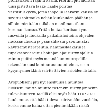
psoriasikseni räjähti käsiin. Psoriini piti aloittaa
uusi pistettävä lääke. Lääke poistaa
vastustuskykyä, joten ihopolin lääkärin kanssa on
sovittu soittoaika neljän kuukauden päähän ja
silloin mietitään mikä on maailman tilanne
koronan kanssa. Yritän hoitaa kortisoni ym.
rasvoilla ja liuoksilla paikallishoitoina ohjeiden
mukaan ihoani ja päänahkaani paremmaksi.
Ravitsemusterapeutin, hammaslääkärin ja
tupakastavieroitus hoitajan ajat siirtyy ajalle X.
Minun pitäisi myös mennä kuntoutuspolille
tekemään uusi kuntoutussuunnitelma, se on
kysymysmerkkinä selvitettävien asioiden listalla.
Avopuolisoni piti nyt ensikuussa muuttaa
luokseni, mutta muutto tietenkin siirtyy jonnekin
tulevaisuuteen. Meillä olisi myös häät 11.07.2020.
Luulemme, että häät tulevat siirtymään vuodella,
koska emme halua ottaa pienintäkään riskiä