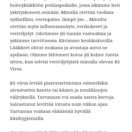
hoitoyksikköön potilaspaikalle, jossa iskimme heti
yskityskoneen seinään. Minulla otettiin tuolissa
sydänfilmi, verenpaine, lämpö ym… Minulta
otettiin myös influenssanäyte, verikokeeet ja
veriviljelyt. Odotimme yli tunnin vastauksia ja
yskimme tarvittaessa. Kävimme keuhkokuvilla.
Lääkkeet olivat mukana ja avustaja antoi ne
ajallaan. Olimme lähteneet kotoa yli kolme tuntia
sitten, kun selvisi veriviljelyistä minulla olevan RS
Virus.
RS-virus leviää pisaratartuntana esimerkiksi
aivastusten kautta tai käsien ja nenäliinojen
välityksellä. Tartunnan voi saada useita kertoja.
Sairastunut levittää virusta noin viikon ajan.
Tartuntaa voidaan ehkäistää hyvällä
käsihygienialla.