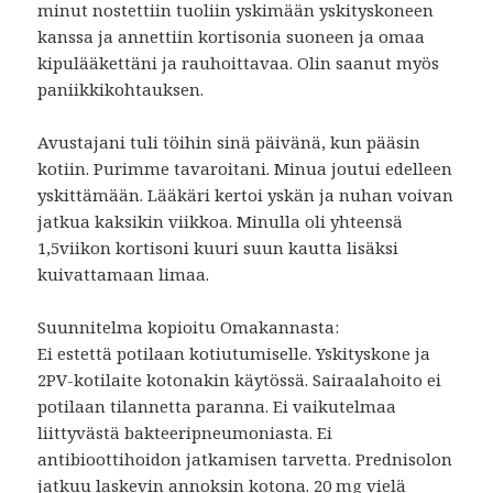
minut nostettiin tuoliin yskimään yskityskoneen
kanssa ja annettiin kortisonia suoneen ja omaa
kipulääkettäni ja rauhoittavaa. Olin saanut myös
paniikkikohtauksen.
Avustajani tuli töihin sinä päivänä, kun pääsin
kotiin. Purimme tavaroitani. Minua joutui edelleen
yskittämään. Lääkäri kertoi yskän ja nuhan voivan
jatkua kaksikin viikkoa. Minulla oli yhteensä
1,5viikon kortisoni kuuri suun kautta lisäksi
kuivattamaan limaa.
Suunnitelma kopioitu Omakannasta:
Ei estettä potilaan kotiutumiselle. Yskityskone ja
2PV-kotilaite kotonakin käytössä. Sairaalahoito ei
potilaan tilannetta paranna. Ei vaikutelmaa
liittyvästä bakteeripneumoniasta. Ei
antibioottihoidon jatkamisen tarvetta. Prednisolon
jatkuu laskevin annoksin kotona. 20 mg vielä