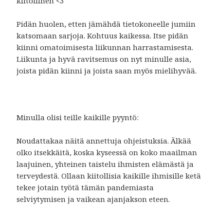
kiitollinen <3
Pidän huolen, etten jämähdä tietokoneelle jumiin
katsomaan sarjoja. Kohtuus kaikessa. Itse pidän
kiinni omatoimisesta liikunnan harrastamisesta.
Liikunta ja hyvä ravitsemus on nyt minulle asia,
joista pidän kiinni ja joista saan myös mielihyvää.
Minulla olisi teille kaikille pyyntö:
Noudattakaa näitä annettuja ohjeistuksia. Älkää
olko itsekkäitä, koska kyseessä on koko maailman
laajuinen, yhteinen taistelu ihmisten elämästä ja
terveydestä. Ollaan kiitollisia kaikille ihmisille ketä
tekee jotain työtä tämän pandemiasta
selviytymisen ja vaikean ajanjakson eteen.