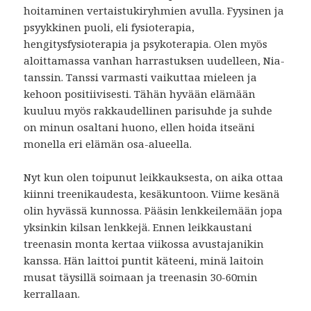
hoitaminen vertaistukiryhmien avulla. Fyysinen ja
psyykkinen puoli, eli fysioterapia,
hengitysfysioterapia ja psykoterapia. Olen myös
aloittamassa vanhan harrastuksen uudelleen, Nia-
tanssin. Tanssi varmasti vaikuttaa mieleen ja
kehoon positiivisesti. Tähän hyvään elämään
kuuluu myös rakkaudellinen parisuhde ja suhde
on minun osaltani huono, ellen hoida itseäni
monella eri elämän osa-alueella.
Nyt kun olen toipunut leikkauksesta, on aika ottaa
kiinni treenikaudesta, kesäkuntoon. Viime kesänä
olin hyvässä kunnossa. Pääsin lenkkeilemään jopa
yksinkin kilsan lenkkejä. Ennen leikkaustani
treenasin monta kertaa viikossa avustajanikin
kanssa. Hän laittoi puntit käteeni, minä laitoin
musat täysillä soimaan ja treenasin 30-60min
kerrallaan.