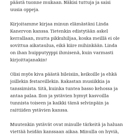
päästä tuonne mukaan. Näkisi tuttuja ja saisi
uusia oppeja.
Kirjoitamme kirjaa minun elämästäni Linda
Kanervon kanssa. Tietenkin edistytään askel
kerrallaan, mutta pikkuhiljaa, koska meillä ei ole
sovittua aikataulua, eikä kiire mihinkään. Linda
on ihan huipputyyppi ihmisenä, kuin varmasti
kirjoittajanakin!
Olisi myös kiva päästä bileisiin, keikoille ja ehkä
joillekin festareillekin. Rakastan musiikkia ja
tanssimista. Sitä, kuinka tuntea basso kehossa ja
antaa palaa. Ilon ja ystävien hymyt kasvoilla
tunnista toiseen ja kaikki tämä selvinpäin ja
raittiiden ystävien kanssa.
Muutenkin ystävät ovat minulle tärkeitä ja haluan
viettää heidän kanssaan aikaa. Minulla on hyviä,