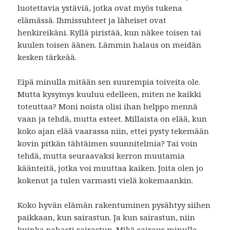
luotettavia ystäviä, jotka ovat myös tukena
elämässä. Ihmissuhteet ja läheiset ovat
henkireikäni. Kyllä piristää, kun näkee toisen tai
kuulen toisen äänen. Lämmin halaus on meidän
kesken tärkeää.
Eipä minulla mitään sen suurempia toiveita ole.
Mutta kysymys kuuluu edelleen, miten ne kaikki
toteuttaa? Moni noista olisi ihan helppo mennä
vaan ja tehdä, mutta esteet. Millaista on elää, kun
koko ajan elää vaarassa niin, ettei pysty tekemään
kovin pitkän tähtäimen suunnitelmia? Tai voin
tehdä, mutta seuraavaksi kerron muutamia
käänteitä, jotka voi muuttaa kaiken. Joita olen jo
kokenut ja tulen varmasti vielä kokemaankin.
Koko hyvän elämän rakentuminen pysähtyy siihen
paikkaan, kun sairastun. Ja kun sairastun, niin
kuinka pahasti sairastun. Mikä sairaus minulle