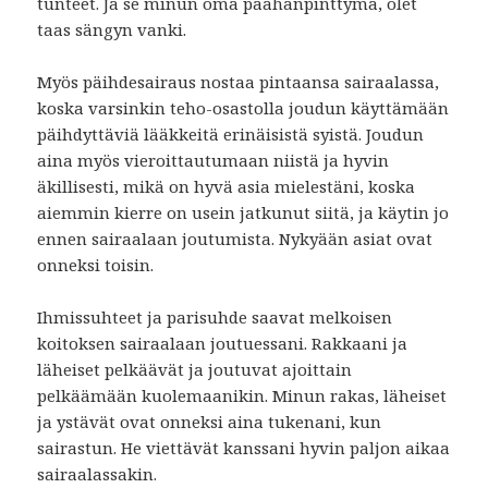
tunteet. Ja se minun oma päähänpinttymä, olet
taas sängyn vanki.
Myös päihdesairaus nostaa pintaansa sairaalassa,
koska varsinkin teho-osastolla joudun käyttämään
päihdyttäviä lääkkeitä erinäisistä syistä. Joudun
aina myös vieroittautumaan niistä ja hyvin
äkillisesti, mikä on hyvä asia mielestäni, koska
aiemmin kierre on usein jatkunut siitä, ja käytin jo
ennen sairaalaan joutumista. Nykyään asiat ovat
onneksi toisin.
Ihmissuhteet ja parisuhde saavat melkoisen
koitoksen sairaalaan joutuessani. Rakkaani ja
läheiset pelkäävät ja joutuvat ajoittain
pelkäämään kuolemaanikin. Minun rakas, läheiset
ja ystävät ovat onneksi aina tukenani, kun
sairastun. He viettävät kanssani hyvin paljon aikaa
sairaalassakin.