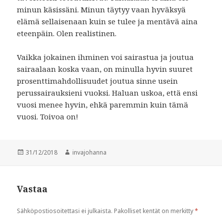
minun käsissäni. Minun täytyy vaan hyväksyä
elämä sellaisenaan kuin se tulee ja mentävä aina
eteenpäin. Olen realistinen.
Vaikka jokainen ihminen voi sairastua ja joutua
sairaalaan koska vaan, on minulla hyvin suuret
prosenttimahdollisuudet joutua sinne usein
perussairauksieni vuoksi. Haluan uskoa, että ensi
vuosi menee hyvin, ehkä paremmin kuin tämä
vuosi. Toivoa on!
Julkaistu
31/12/2018
Kirjoittaja
invajohanna
Vastaa
Sähköpostiosoitettasi ei julkaista.
Pakolliset kentät on merkitty
*