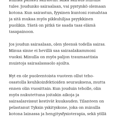
tulee. Joudunko sairaalaan, vai pystynkö olemaan
kotona. Kun sairastun, fyysinen kuntoni romahtaa
ja sitä mukaa myös pikkuhiljaa psyykkinen
puolikin. Tästä on pitkä tie saada taas elämä
tasapainoon.
Jos joudun sairaalaan, olen yleensä todella sairas.
Minua sinne ei hevillä saa sairaalakammoni
vuoksi. Minulla on myös paljon traumaattisia
muistoja sairaalassaolo ajoilta.
Nyt en ole puoleentoista vuoteen ollut teho-
osastolla keuhkoinfektioiden seurauksena, mutta
ennen olin vuosittain. Kun jouduin teholle, olin
myös nukutettuna joitakin aikoja ja
sairaalareissut kestivät kuukauden. Tilanteen on
pelastanut Tyksin yskityskone, joka on minulla
kotona lainassa ja hengitysfysioterapia, sekä yöllä