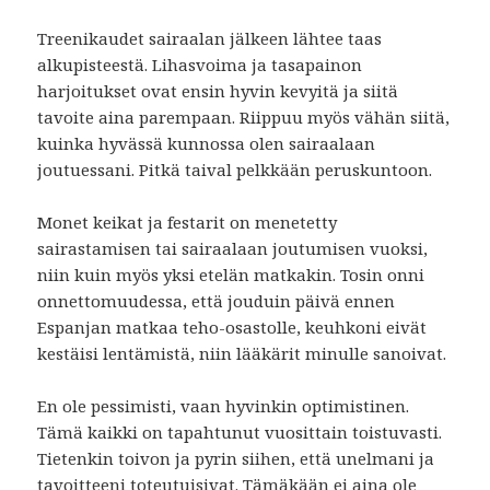
Treenikaudet sairaalan jälkeen lähtee taas
alkupisteestä. Lihasvoima ja tasapainon
harjoitukset ovat ensin hyvin kevyitä ja siitä
tavoite aina parempaan. Riippuu myös vähän siitä,
kuinka hyvässä kunnossa olen sairaalaan
joutuessani. Pitkä taival pelkkään peruskuntoon.
Monet keikat ja festarit on menetetty
sairastamisen tai sairaalaan joutumisen vuoksi,
niin kuin myös yksi etelän matkakin. Tosin onni
onnettomuudessa, että jouduin päivä ennen
Espanjan matkaa teho-osastolle, keuhkoni eivät
kestäisi lentämistä, niin lääkärit minulle sanoivat.
En ole pessimisti, vaan hyvinkin optimistinen.
Tämä kaikki on tapahtunut vuosittain toistuvasti.
Tietenkin toivon ja pyrin siihen, että unelmani ja
tavoitteeni toteutuisivat. Tämäkään ei aina ole