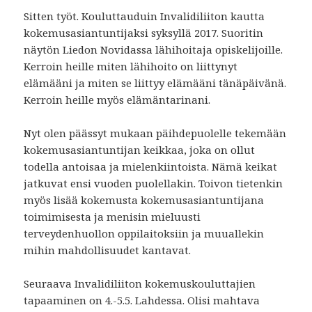
Sitten työt. Kouluttauduin Invalidiliiton kautta
kokemusasiantuntijaksi syksyllä 2017. Suoritin
näytön Liedon Novidassa lähihoitaja opiskelijoille.
Kerroin heille miten lähihoito on liittynyt
elämääni ja miten se liittyy elämääni tänäpäivänä.
Kerroin heille myös elämäntarinani.
Nyt olen päässyt mukaan päihdepuolelle tekemään
kokemusasiantuntijan keikkaa, joka on ollut
todella antoisaa ja mielenkiintoista. Nämä keikat
jatkuvat ensi vuoden puolellakin. Toivon tietenkin
myös lisää kokemusta kokemusasiantuntijana
toimimisesta ja menisin mieluusti
terveydenhuollon oppilaitoksiin ja muuallekin
mihin mahdollisuudet kantavat.
Seuraava Invalidiliiton kokemuskouluttajien
tapaaminen on 4.-5.5. Lahdessa. Olisi mahtava