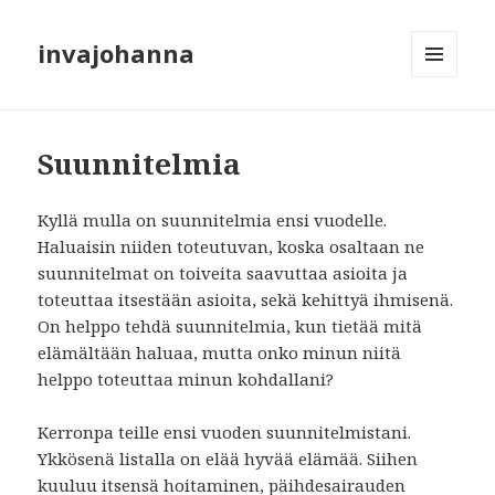
invajohanna
VALIKKO
JA
VIMPAIMET
Suunnitelmia
Kyllä mulla on suunnitelmia ensi vuodelle.
Haluaisin niiden toteutuvan, koska osaltaan ne
suunnitelmat on toiveita saavuttaa asioita ja
toteuttaa itsestään asioita, sekä kehittyä ihmisenä.
On helppo tehdä suunnitelmia, kun tietää mitä
elämältään haluaa, mutta onko minun niitä
helppo toteuttaa minun kohdallani?
Kerronpa teille ensi vuoden suunnitelmistani.
Ykkösenä listalla on elää hyvää elämää. Siihen
kuuluu itsensä hoitaminen, päihdesairauden